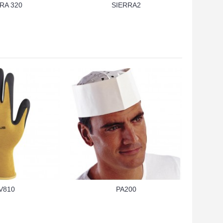
RA 320
SIERRA2
V810
PA200