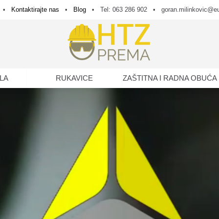
•
Kontaktirajte nas
•
Blog
•
Tel: 063 286 902
•
goran.milinkovic@e
LA
RUKAVICE
ZAŠTITNA I RADNA OBUĆA