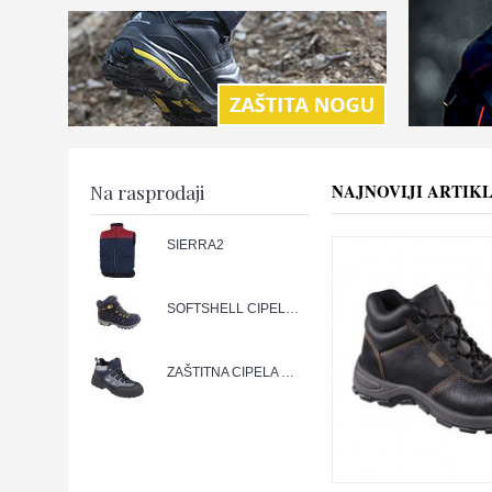
NAJNOVIJI ARTIKL
Na rasprodaji
SIERRA2
SOFTSHELL CIPELA PHYLON
ZAŠTITNA CIPELA FOREST O1 VISOKA