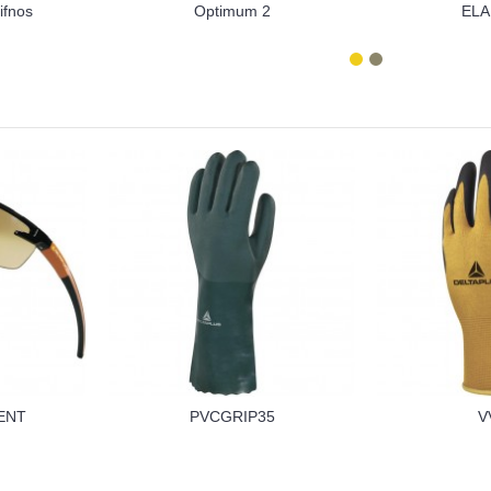
ifnos
Optimum 2
ELA
ENT
PVCGRIP35
V